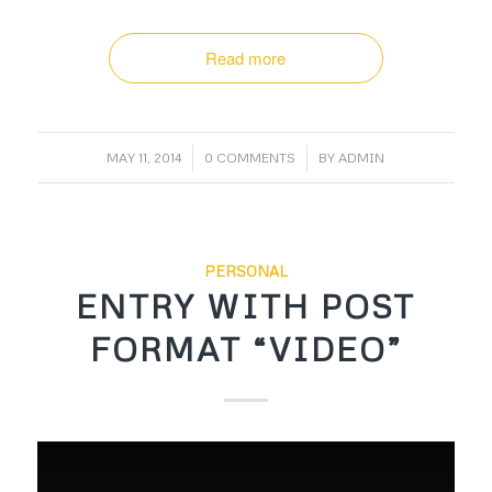
Read more
/
/
MAY 11, 2014
0 COMMENTS
BY
ADMIN
PERSONAL
ENTRY WITH POST
FORMAT “VIDEO”