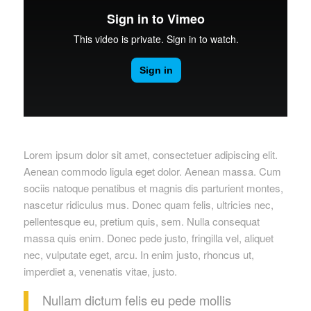
Lorem ipsum dolor sit amet, consectetuer adipiscing elit.
Aenean commodo ligula eget dolor. Aenean massa. Cum
sociis natoque penatibus et magnis dis parturient montes,
nascetur ridiculus mus. Donec quam felis, ultricies nec,
pellentesque eu, pretium quis, sem. Nulla consequat
massa quis enim. Donec pede justo, fringilla vel, aliquet
nec, vulputate eget, arcu. In enim justo, rhoncus ut,
imperdiet a, venenatis vitae, justo.
Nullam dictum felis eu pede mollis