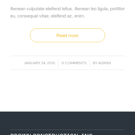
Aenean vulputate eleifend tellus. Aenean leo ligula, porttitor
eu, consequat vitae, eleifend ac, enim.
Read more
/
/
JANUARY 24, 2013
0 COMMENTS
BY
ADMIN